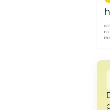
h
de 
no 
inn
E
g