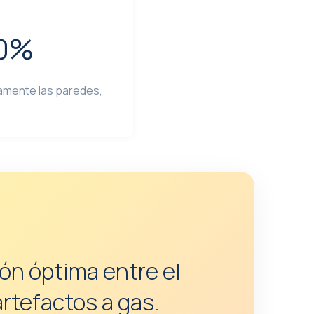
70%
amente las paredes,
ión óptima entre el
artefactos a gas.