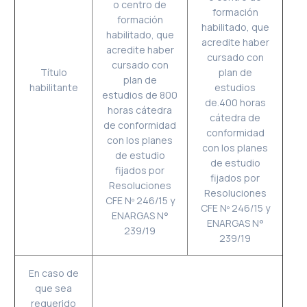
o centro de
formación
formación
habilitado, que
habilitado, que
acredite haber
acredite haber
cursado con
cursado con
Título
plan de
plan de
habilitante
estudios
estudios de 800
de.400 horas
horas cátedra
cátedra de
de conformidad
conformidad
con los planes
con los planes
de estudio
de estudio
fijados por
fijados por
Resoluciones
Resoluciones
CFE Nº 246/15 y
CFE Nº 246/15 y
ENARGAS N°
ENARGAS N°
239/19
239/19
En caso de
que sea
requerido